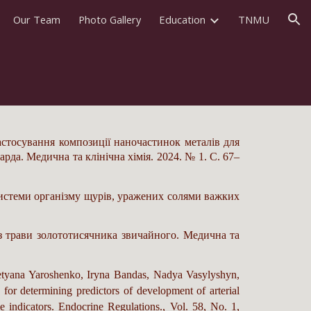
Our Team
Photo Gallery
Education
TNMU
ion
астосування композиції наночастинок металів для
рда. Медична та клінічна хімія. 2024. № 1. С. 67–
системи організму щурів, уражених солями важких
з трави золототисячника звичайного. Медична та
etyana Yaroshenko, Iryna Bandas, Nadya Vasylyshyn,
for determining predictors of development of arterial
 indicators.
Endocrine Regulations
., Vol. 58, No. 1,