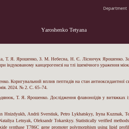
Department
ip to main content
Skip to navigat
Y
aroshenko Tetyana
ка, Т. Я. Ярошенко, З. М. Небесна, Н. Є. Лісничук Ярошенко. З
при індукованому канцерогенезі на тлі ішемічного ураження міока
шенко. Коригувальний вплив пептидів на стан антиоксидантної 
мія. 2024. № 2. С. 65–74.
одянюк, Т. Я. Ярошенко. Дослідження флавоноїдів у витяжках і
n Hnizdyukh, Andrii Sverstiuk, Petro Lykhatskyy, Iryna Kuzmak, T
ataliya Letnyak, Oleksandr Tokarskyy. Statistically verified methods 
oxide synthase T786C gene promoter polymorphism using lipid profile