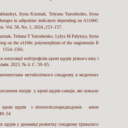
khatskyi
,
Iryna Kuzmak
,
Tetyana Yaroshenko
,
Iryna
Changes in adipokine indicators depending on A1166C
ns
. Vol. 58, No. 1, 2024.,153–157.
Kuzmak
,
Tetiana Y Yaroshenko
,
Lylya M Palytsya
,
Iryna
ding on the a1166c polymorphism of the angiotensin II
), 1554–1561.
 популяції нейтрофілів крові щурів різного віку і
мія. 2023. № 4. С. 59–65.
 компонентами метаболічного синдрому в медичних
иснення ліпідів у крові щурів-самців, які зазнали
 в крові щурів з ліпополісахаридіндуков аним
 49–54
нях щурів у динаміці розвитку синдрому тривалого