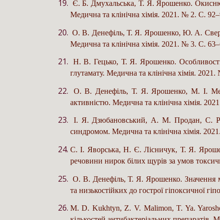
Є. Б. Дмухальська, Т. Я. Ярошенко. Окисню
Медична та клінічна хімія. 2021. № 2. С. 92–
О. В. Денефіль, Т. Я. Ярошенко, Ю. А. Све
Медична та клінічна хімія. 2021. № 3. С. 63–
Н. В. Гецько, Т. Я. Ярошенко. Особливості
глутамату. Медична та клінічна хімія. 2021. 
О. В. Денефіль, Т. Я. Ярошенко, М. І. М
активністю. Медична та клінічна хімія. 2021
І. Я. Дзюбановський, А. М. Продан, С. Р
синдромом. Медична та клінічна хімія. 2021.
С. І. Яворська, Н. Є. Лісничук, Т. Я. Ярош
речовини нирок білих щурів за умов токсичн
О. В. Денефіль, Т. Я. Ярошенко. Значення 
та низькостійких до гострої гіпоксичної гіпо
M. D. Kukhtyn, Z. V. Malimon, T. Ya. Yaros
кількостей антибактеріальних препаратів. Ме