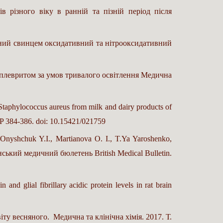
 різного віку в ранній та пізній період після
аний свинцем оксидативний та нітрооксидативний
 плевритом за умов тривалого освітлення Медична
taphylococcus aureus from milk and dairy products of
. P 384-386. doi: 10.15421/021759
Onyshchuk Y.I., Martianova O. I., T.Ya Yaroshenko,
анський медичний бюлетень British Medical Bulletin.
 glial fibrillary acidic protein levels in rat brain
у весняного. Медична та клінічна хімія. 2017. Т.