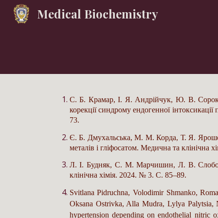
Medical Biochemistry
Sk
С. Б. Крамар, І. Я. Андрійчук, Ю. В. Соро
корекції синдрому ендогенної інтоксикації 
73.
Є. Б. Дмухальська, М. М. Корда, Т. Я. Яро
металів і гліфосатом. Медична та клінічна хі
Л. І. Будняк, С. М. Марчишин, Л. В. Слоб
клінічна хімія. 2024. № 3. С. 85–89.
Svitlana Pidruchna, Volodimir Shmanko, Roma
Oksana Ostrivka, Alla Mudra, Lylya Palytsia, N
hypertension depending on endothelial nitric 