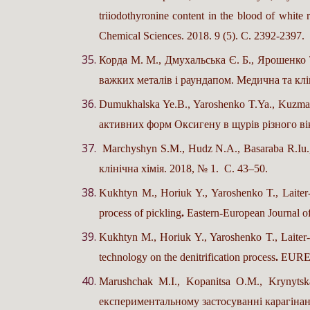
triiodothyronine content in the blood of white 
Chemical Sciences. 2018. 9 (5). С. 2392-2397.
Корда М. М., Дмухальська Є. Б., Ярошенко 
важких металів і раундапом. Медична та клін
Dumukhalska Ye.B., Yaroshenko T.Ya., Kuzma
активних форм Оксигену в щурів різного віку
Marchyshyn S.М., Hudz N.A., Basaraba R.Iu
клінічна хімія. 2018, № 1. С. 43–50.
Kukhtyn M., Horiuk Y., Yaroshenko T., Laiter-
process of pickling
.
Eastern-European Journal o
Kukhtyn M., Horiuk Y., Yaroshenko T., Laiter-M
technology on the denitrification process
.
EUREK
Marushchak M.I., Kopanitsa O.M., Krynyts
експериментальному застосуванні карагінану.