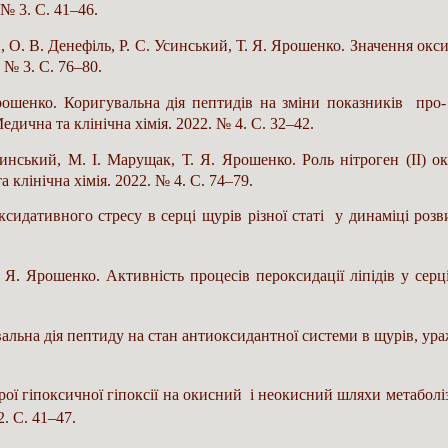
 № 3. С. 41–46.
, О. В. Денефіль, Р. С. Усинський, Т. Я. Ярошенко. Значення ок
. № 3. С. 76–80.
ошенко. Коригувальна дія пептидів на зміни показників про- 
ична та клінічна хімія. 2022. № 4. С. 32–42.
синський, М. І. Марущак, Т. Я. Ярошенко. Роль нітроген (ІІ) 
клінічна хімія. 2022. № 4. С. 74–79.
ксидативного стресу в серці щурів різної статі у динаміці розв
 Я. Ярошенко. Активність процесів пероксидації ліпідів у серці
вальна дія пептиду на стан антиоксидантної системи в щурів, у
ої гіпоксичної гіпоксії на окисний і неокисний шляхи метаболізм
2. С. 41–47.