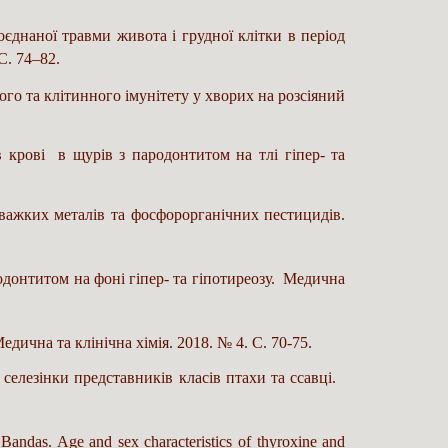
оєднаної травми живота і грудної клітки в період
С. 74–82.
ного та клітинного імунітету у хворих на розсіяний
в крові в щурів з пародонтитом на тлі гіпер- та
 важких металів та фосфорорганічних пестицидів.
одонтитом на фоні гіпер- та гіпотиреозу. Медична
дична та клінічна хімія. 2018. № 4. С. 70-75.
селезінки представників класів птахи та ссавці.
andas. Age and sex characteristics of thyroxine and