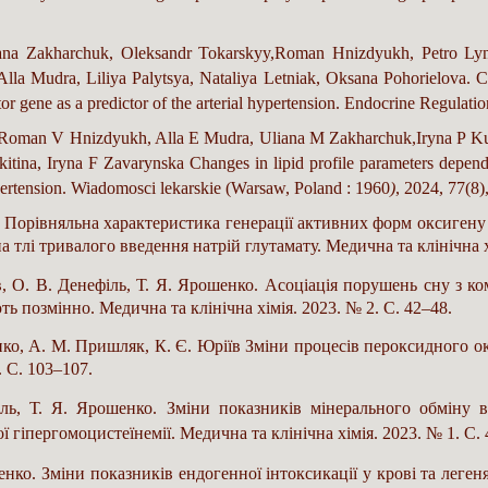
na Zakharchuk
,
Oleksandr Tokarskyy
,
Roman Hnizdyukh
,
Petro Lyn
lla Mudra
,
Liliya Palytsya
,
Nataliya Letniak
,
Oksana Pohorielova
. 
r gene as a predictor of the arterial hypertension.
Endocrine Regulatio
Roman V Hnizdyukh
,
Alla E Mudra
,
Uliana M Zakharchuk
,
Iryna P 
itina
,
Iryna F Zavarynska
Changes in lipid profile parameters depen
hypertension. Wiadomosci lekarskie (Warsaw, Poland : 1960
)
, 2024, 77(8
. Порівняльна характеристика генерації активних форм оксигену в
тлі тривалого введення натрій глутамату. Медична та клінічна хі
ів, О. В. Денефіль, Т. Я. Ярошенко. Асоціація порушень сну з
ь позмінно. Медична та клінічна хімія. 2023. № 2. С. 42–48.
нко, А. М. Пришляк, К. Є. Юріїв Зміни процесів пероксидного ок
. С. 103–107.
аль, Т. Я. Ярошенко. Зміни показників мінерального обміну
 гіпергомоцистеїнемії. Медична та клінічна хімія. 2023. № 1. С.
енко. Зміни показників ендогенної інтоксикації у крові та леге