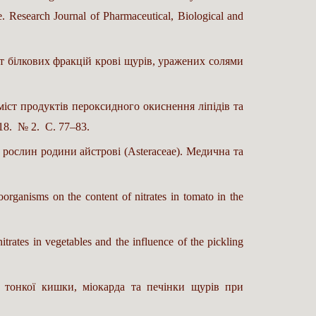
ne. Research Journal of Pharmaceutical, Biological and
ст білкових фракцій крові щурів, уражених солями
міст продуктів пероксидного окиснення ліпідів та
018. № 2. С. 77–83.
 рослин родини айстрові (Аsteraceae). Медична та
rganisms on the content of nitrates in tomato in the
rates in vegetables and the influence of the pickling
ки тонкої кишки, міокарда та печінки щурів при