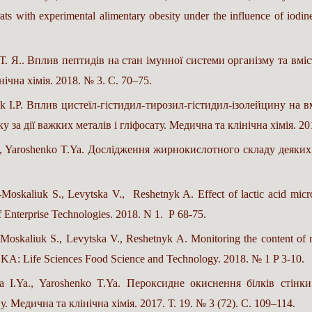
rats with experimental alimentary obesity under the influence of iodi
Т. Я.. Вплив пептидів на стан імунної системи організму та вмі
ічна хімія. 2018. № 3. С. 70–75.
k I.P. Вплив цистеїл-гістидил-тирозил-гістидил-ізолейцину на в
 за дії важких металів і гліфосату. Медична та клінічна хімія. 2
., Yaroshenko T.Ya. Дослідження жирнокислотного складу деяких
Moskaliuk S., Levytska V., Reshetnyk A. Effect of lactic acid microo
f Enterprise Technologies. 2018. N 1. Р 68-75.
oskaliuk S., Levytska V., Reshetnyk A. Monitoring the content of nit
A: Life Sciences Food Science and Technology. 2018. № 1 P 3-10.
ka I.Ya., Yaroshenko T.Ya. Пероксидне окиснення білків стін
 Медична та клінічна хімія. 2017. Т. 19. № 3 (72). С. 109–114.