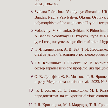
2024.,138–143.
Svitlana Pidruchna
,
Volodymyr Shmanko
,
Ulia
Bandas
,
Nadija Vasylyshyn
,
Oksana Ostrivka
,
A
polymorphism of the angiotensin II type 1 recepto
Volodymyr V Shmanko
,
Svitlana R Pidruchna
,
A Bandas
,
Volodymyr H Dzhyvak
,
Iryna M Nik
type I receptor gene as a predictor of arterial 
І. Я. Криницька, А. В. Бай, Т. Я. Ярошенко
статі за умови “пасивного тютюнокуріння”на 
І. Я. Криницька, І. Р. Бекус, М. В. Кирил
сестер терапевтичного профілю, які працюют
О. В. Денефіль, Є. В. Мозгова, Т. Я. Яроше
стресу. Медична та клінічна хімія. 2023. № 3
Р. І. Худан, Л. Є. Грицишин, М. І. Ков
пародонтитом на тлі хронічної тіолактонової
І. Я. Криницька, М. І. Марущак, Т. Я. Ярош