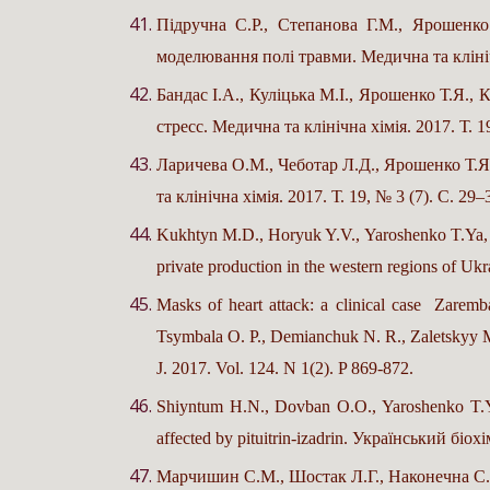
Підручна С.Р., Степанова Г.М., Ярошенко
моделювання полі травми. Медична та клінічна
Бандас І.А., Куліцька М.І., Ярошенко Т.Я
стресс. Медична та клінічна хімія. 2017. Т. 1
Ларичева О.М., Чеботар Л.Д., Ярошенко Т.Я
та клінічна хімія. 2017. Т. 19, № 3 (7). С. 29–
Kukhtyn M.D., Horyuk Y.V., Yaroshenko T.Ya, H
private production in the western regions of U
Masks of heart attack: a clinical case Zare
Tsymbala O. P., Demianchuk N. R., Zaletskyy 
J. 2017. Vol. 124. N 1(2). P 869-872.
Shiyntum H.N., Dovban O.O., Yaroshenko T.Ya.,
affected by pituitrin-izadrin. Український біо
Марчишин С.М., Шостак Л.Г., Наконечна С.С.