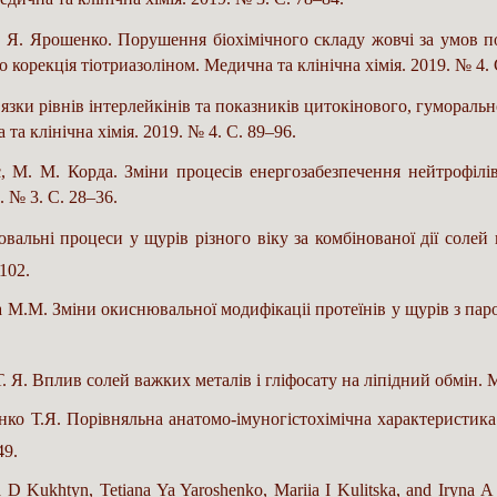
Т. Я. Ярошенко. Порушення біохімічного складу жовчі за умов п
 корекція тіотриазоліном. Медична та клінічна хімія. 2019. № 4. 
в’язки рівнів інтерлейкінів та показників цитокінового, гумораль
та клінічна хімія. 2019. № 4. С. 89–96.
с, М. М. Корда. Зміни процесів енергозабезпечення нейтрофілі
. № 3. С. 28–36.
вальні процеси у щурів різного віку за комбінованої дії солей
102.
а М.М. Зміни окиснювальної модифікаціі протеїнів у щурів з пар
 Я. Вплив солей важких металів і гліфосату на ліпідний обмін. Ме
ко Т.Я. Порівняльна анатомо-імуногістохімічна характеристика 
49.
D Kukhtyn, Tetiana Ya Yaroshenko, Mariia I Kulitska, and Iryna A B