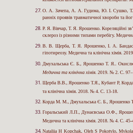
О. А. Зачепа, А. А. Гудима, Ю. І. Сушко, 
ранніх проявів травматичної хвороби та його
Р. Я. Вівчар, Т. Я. Ярошенко. Кореляційні з
склероз із різними типами перебігу. Медична 
В. В. Щерба, Т. Я. Ярошенко, І. А. Банда
гіпотиреозу. Медична та клінічна хімія. 2019
Дмухальська Є. Б., Ярошенко Т. Я.. Окислю
Медична та клінічна хімія.
2019. № 2. С. 97–
Щерба В.В., Ярошенко Т.Я., Кубант Р, Корд
та клінічна хімія. 2018. № 4. С. 13-18.
Корда М. М., Дмухальська Є. Б., Ярошенко Т.
Горальський Л.П., Дунаєвська О.Ф., Ярошен
Медична та клінічна хімія. 2018. № 4. С. 45-
Nataliia H Kopchak, Oleh S Pokotylo, Mykola 