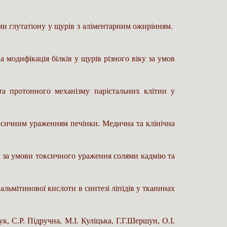
еми глутатіону у щурів з аліментарним ожирінням.
 модифікація білків у щурів різного віку за умов
ії та протонного механізму парієтальних клітин у
оксичним ураженням печінки. Медична та клінічна
ів за умови токсичного ураження солями кадмію та
льмітинової кислоти в синтезі ліпідів у тканинах
к, С.Р. Підручна, М.І. Куліцька, Г.Г.Шершун, О.І.