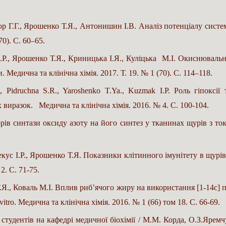
ор Г.Г., Ярошенко Т.Я., Антонишин І.В. Аналіз потенціалу сист
70). С. 60–65.
.Р., Ярошенко Т.Я., Криницька І.Я., Куліцька М.І. Окиснювальна
Медична та клінічна хімія. 2017. Т. 19. № 1 (70). С. 114–118.
O., Pidruchna S.R., Yaroshenko T.Ya., Kuzmak I.P. Роль гіпокс
виразок. Медична та клінічна хімія. 2016. № 4. С. 100-104.
рів синтази оксиду азоту на його синтез у тканинах щурів з т
Бекус І.Р., Ярошенко Т.Я. Показники клітинного імунітету в щур
2. С. 71-75.
., Коваль М.І. Вплив риб’ячого жиру на використання [1-14с] па
tro. Медична та клінічна хімія. 2016. № 1 (66) том 18. С. 66-69.
студентів на кафедрі медичної біохімії / М.М. Корда, О.З.Яремчу