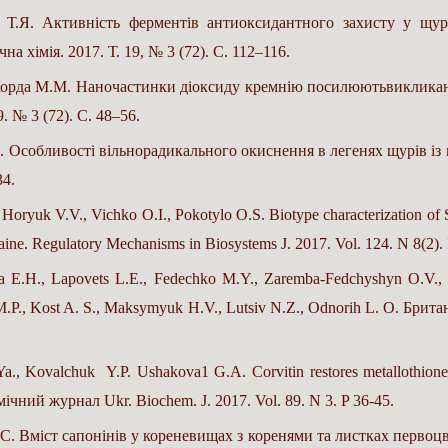
 Т.Я. Активність ферментів антиоксидантного захисту у щурів
 хімія. 2017. Т. 19, № 3 (72). С. 112–116.
., Корда М.М. Наночастинки діоксиду кремнію посилюютьвиклик
9. № 3 (72). С. 48–56.
. Особливості вільнорадикального окиснення в легенях щурів із
34.
oryuk V.V., Vichko O.I., Pokotylo O.S. Biotype characterization of S
kraine. Regulatory Mechanisms in Biosystems J. 2017. Vol. 124. N 8(2)
mba E.H., Lapovets L.E., Fedechko M.Y., Zaremba-Fedchyshyn O.V., 
M.P., Kost A. S., Maksymyuk H.V., Lutsiv N.Z., Odnorih L. O. Брит
 Kovalchuk Y.P. Ushakova1 G.A. Corvitin restores metallothionein and
хімічний журнал Ukr. Biochem. J. 2017. Vol. 89. N 3. P 36-45.
 Вміст сапонінів у кореневищах з коренями та листках первоцвіт