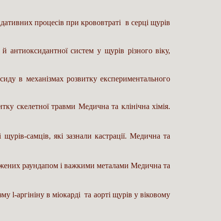
сидативних процесів при крововтраті в серці щурів
й антиоксидантної систем у щурів різного віку,
оксиду в механізмах розвитку експериментального
итку скелетної травми Медична та клінічна хімія.
 щурів-самців, які зазнали кастрації. Медична та
ражених раундапом і важкими металами Медична та
у l-аргініну в міокарді та аорті щурів у віковому