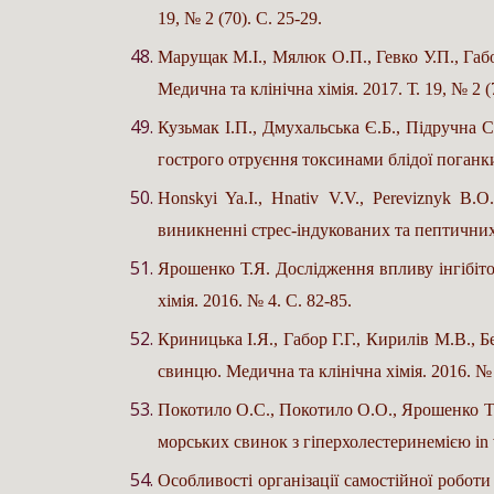
19, № 2 (70). С. 25-29.
Марущак М.І., Мялюк О.П., Гевко У.П., Габ
Медична та клінічна хімія. 2017. Т. 19, № 2 (
Кузьмак І.П., Дмухальська Є.Б., Підручна С
гострого отруєння токсинами блідої поганки. 
Honskyi Ya.I., Hnativ V.V., Pereviznyk B.
виникненні стрес-індукованих та пептичних 
Ярошенко Т.Я. Дослідження впливу інгібіто
хімія. 2016. № 4. С. 82-85.
Криницька І.Я., Габор Г.Г., Кирилів М.В., 
свинцю. Медична та клінічна хімія. 2016. № 
Покотило О.С., Покотило О.О., Ярошенко Т.Я
морських свинок з гіперхолестеринемією in vi
Особливості організації самостійної роботи 