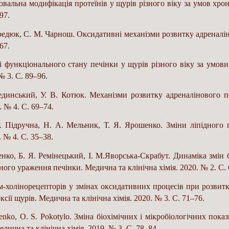
вальна модифікація протеїнів у щурів різного віку за умов хро
97.
редюк, С. М. Чарнош. Оксидативні механізми розвитку адреналін
67.
 функціонального стану печінки у щурів різного віку за умови
№ 3. С. 89–96.
единський, У. В. Котюк. Механізми розвитку адреналінового 
. № 4. С. 69–74.
. Підручна, Н. А. Мельник, Т. Я. Ярошенко. Зміни ліпідного
 № 4. С. 35–38.
енко, Б. Я. Ремінецький, І. М.Яворська-Скрабут. Динаміка змін 
ого ураження печінки. Медична та клінічна хімія. 2020. № 2. С. 
м-холінорецепторів у змінах оксидативних процесів при розвит
ксії щурів. Медична та клінічна хімія. 2020. № 3. С. 71–76.
henko, O. S. Pokotylo. Зміна біохімічних і мікробіологічних по
дична та клінічна хімія. 2019. № 3. С. 78–84.