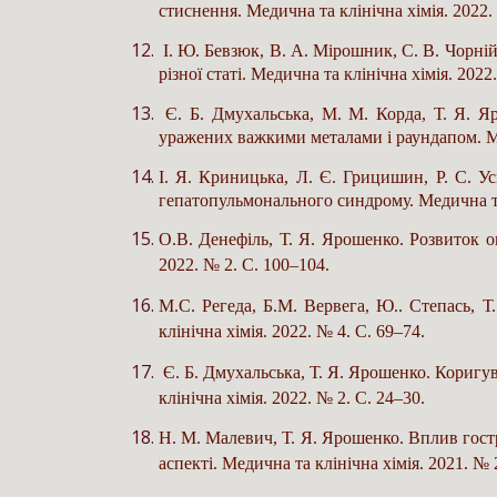
стиснення. Медична та клінічна хімія. 2022.
І. Ю. Бевзюк, В. А. Мірошник, С. В. Чорній
різної статі. Медична та клінічна хімія. 2022
Є. Б. Дмухальська, М. М. Корда, Т. Я. Яр
уражених важкими металами і раундапом. Мед
І. Я. Криницька, Л. Є. Грицишин, Р. С. У
гепатопульмонального синдрому. Медична та 
О.В. Денефіль, Т. Я. Ярошенко. Розвиток о
2022. № 2. С. 100–104.
М.С. Регеда, Б.М. Вервега, Ю.. Степась, Т.
клінічна хімія. 2022. № 4. С. 69–74.
Є. Б. Дмухальська, Т. Я. Ярошенко. Коригу
клінічна хімія. 2022. № 2. С. 24–30.
Н. М. Малевич, Т. Я. Ярошенко. Вплив гостр
аспекті. Медична та клінічна хімія. 2021. № 