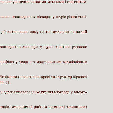
нічного ураження важкими металами і гліфосатом.
ового пошкодження міокарда у щурів різної статі.
 дії тютюнового диму на тлі застосування натрій
пошкодження міокарда у щурів з різною руховою
 профілю у тварин з модельованим метаболічним
біохімічних показників крові та структур кіркової
66–71.
ку адреналінового ушкодження міокарда у високо-
казників замороженої риби за наявності залишкових